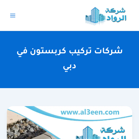
خطي
لى
لمحتوى
شركات تركيب كربستون في
دبي