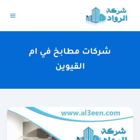
خطي
لى
لمحتوى
شركات مطابخ في ام
القيوين