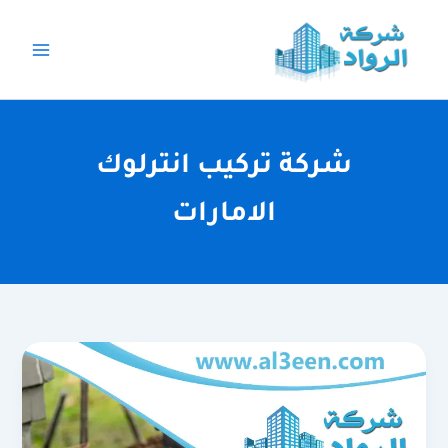
خطي
لى
لمحتوى
شركة تركيب انترلوك
الامارات