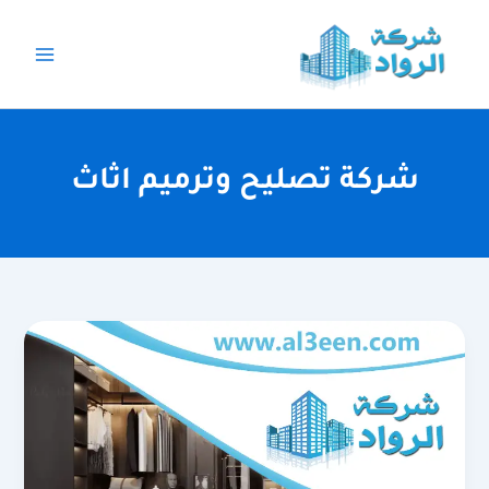
خطي
لى
لمحتوى
شركة تصليح وترميم اثاث