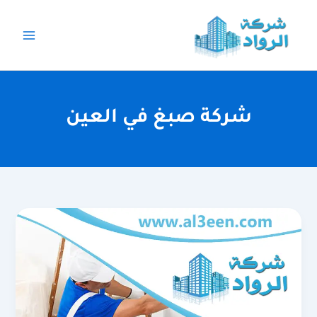
خطي
لى
لمحتوى
شركة صبغ في العين