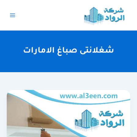
خطي
لى
لمحتوى
شغلانتى صباغ الامارات