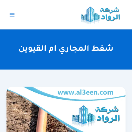
خطي
لى
لمحتوى
شفط المجاري ام القيوين