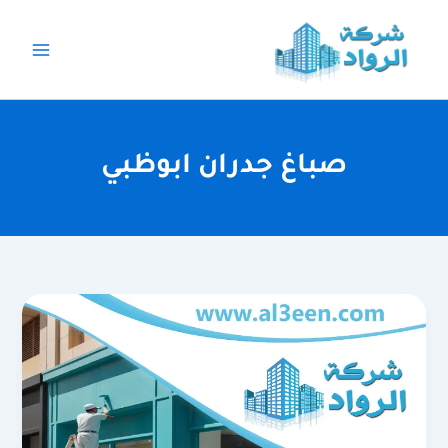
خطي
لى
لمحتوى
صباغ جدران ابوظبي