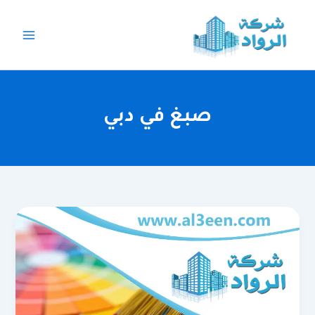
خطي
لى
لمحتوى
صبغ في دبي