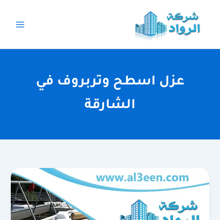
خطي
لى
لمحتوى
عزل اسطح وتربروف في
الشارقة