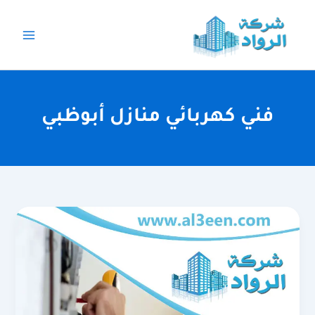
خطي
لى
لمحتوى
فني كهربائي منازل أبوظبي