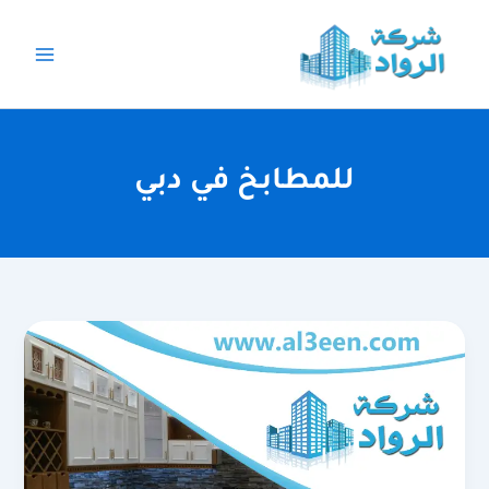
خطي
لى
لمحتوى
للمطابخ في دبي