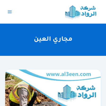
خطي
لى
لمحتوى
مجاري العين