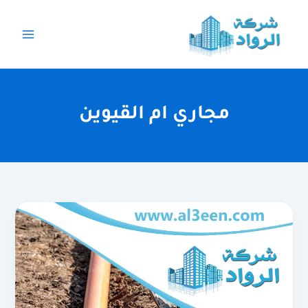
خطي
لى
لمحتوى
مجاري ام القيوين