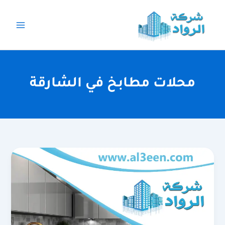
خطي
لى
لمحتوى
محلات مطابخ في الشارقة