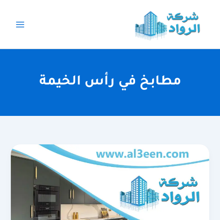
خطي
لى
لمحتوى
مطابخ في رأس الخيمة