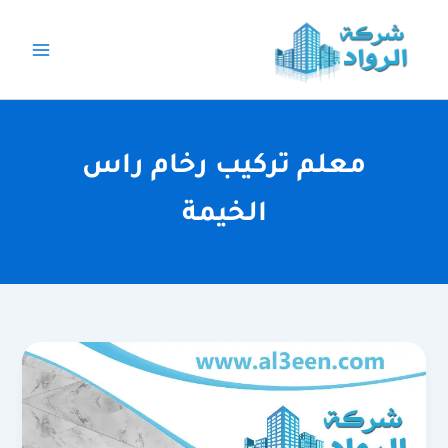
خطي
لى
لمحتوى
معلم تركيب رخام راس
الخيمة