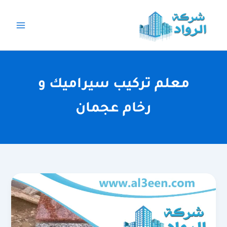
خطي
لى
لمحتوى
معلم تركيب سيراميك و
رخام عجمان