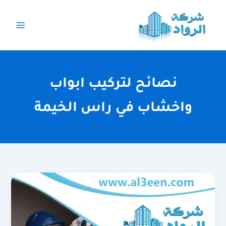
خطي
لى
لمحتوى
نصائح لتركيب ابواب
واخشاب في راس الخيمة