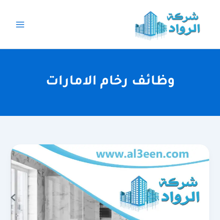
خطي
لى
لمحتوى
وظائف رخام الامارات