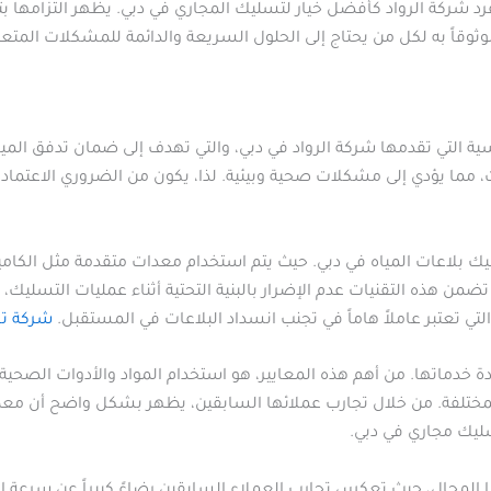
 شركة الرواد كأفضل خيار لتسليك المجاري في دبي. يظهر التزامها بت
وثوقاً به لكل من يحتاج إلى الحلول السريعة والدائمة للمشكلات المتع
ية التي تقدمها شركة الرواد في دبي، والتي تهدف إلى ضمان تدفق الم
، مما يؤدي إلى مشكلات صحية وبيئية. لذا، يكون من الضروري الاعتم
ك بلاعات المياه في دبي. حيث يتم استخدام معدات متقدمة مثل الكامير
ضمن هذه التقنيات عدم الإضرار بالبنية التحتية أثناء عمليات التسليك، 
تي تعتبر عاملاً هاماً في تجنب انسداد البلاعات في المستقبل.
شركة تس
ة خدماتها. من أهم هذه المعايير، هو استخدام المواد والأدوات الصحي
 المختلفة. من خلال تجارب عملائها السابقين، يظهر بشكل واضح أن مع
يك مجاري في دبي.
 المجال، حيث تعكس تجارب العملاء السابقين رضاءً كبيراً عن سرعة ال