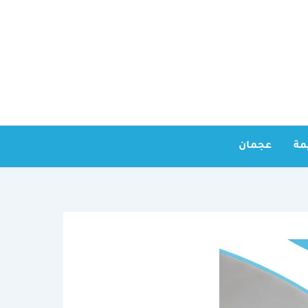
مة
عجمان