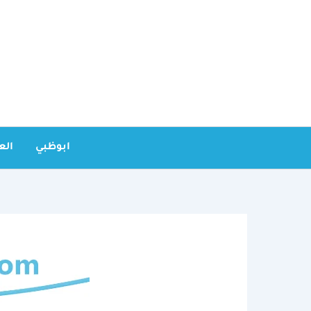
خطي
لى
لمحتوى
ابوظبي
الع