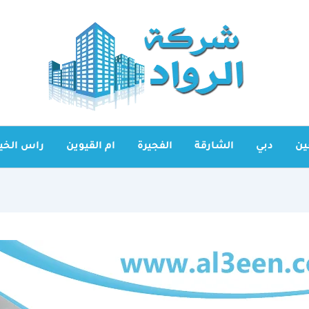
ين
دبي
الشارقة
الفجيرة
ام القيوين
راس الخي